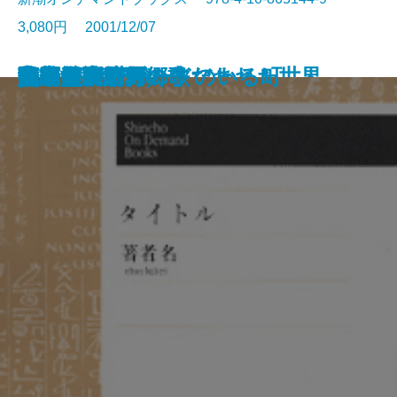
3,080円 2001/12/07
酔いどれ紀行
随筆集 枕頭の書
化石の森(上)
化石の森(下)
逸民
女の警察
随筆集 遠くのこだま
勇者は語らず
ドイル傑作集 失なわれた世界
忘却の河
廃市・飛ぶ男
風土
随筆集 別れの歌
徳山道助の帰郷
人麻呂の暗号
無明長夜
汽車旅12カ月
深い河
夢の壁
モッキングバードのいる町