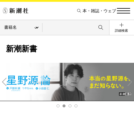
本・雑誌・ウェブ
詳細検索
新潮新書
Pre
Ne
v
xt