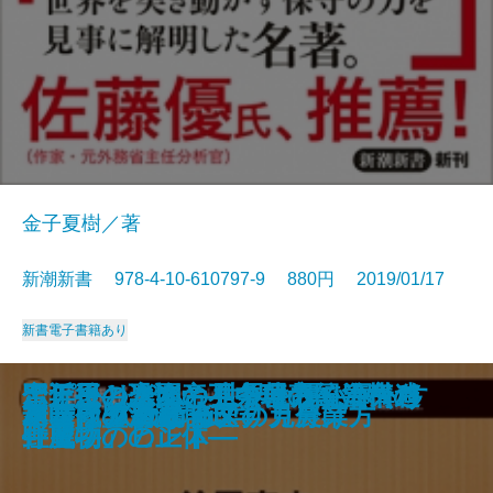
金子夏樹／著
新潮新書 978-4-10-610797-9 880円 2019/01/17
新書
電子書籍あり
シルクロード―流沙に消えた西域
中国が宇宙を支配する日―宇宙安
2021年以後の世界秩序―国際情勢
インサイドレポート 中国コロナ
英国名門校の流儀―一流の人材を
フィンランドの教育はなぜ世界一
リベラルを潰せ―世界を覆う保守
金正恩―恐怖と不条理の統治構造
定年後の楽園の見つけ方―海外移
習近平と永楽帝―中華帝国皇帝の
ポピュリズム―世界を覆い尽くす
ロシアを決して信じるな
習近平vs.中国人
国家を食べる
米韓同盟消滅
AI時代の新・地政学
本当はダメなアメリカ農業
イスラム教の論理
メディアの驕り
フェイクニュースの見分け方
三十六か国―
保の現代史―
を読む20のアングル―
の真相
どう育てるか―
なのか
ネットワークの正体―
―
住成功のヒント―
野望―
「魔物」の正体―