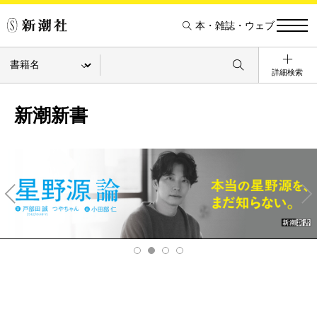
本・雑誌・ウェブ
詳細検索
新潮新書
Pre
Ne
v
xt