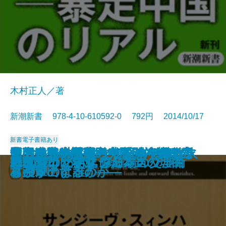
木村正人／著
新潮新書 978-4-10-610592-0 792円 2014/10/17
新書
電子書籍あり
中国人観光客の財布を開く80の方
ヒラリー・クリントン―その政
北朝鮮・絶対秘密文書―体制を脅
賢者の戦略―生き残るためのイン
見えない世界戦争―「サイバー
すごいインド―なぜグローバル人
領土喪失の悪夢―尖閣・沖縄を売
知の武装―救国のインテリジェン
イスラムの人はなぜ日本を尊敬す
韓国は裏切る
イスラム化するヨーロッパ
毛沢東―日本軍と共謀した男―
中国人の頭の中
習近平の中国
EU崩壊
悪韓論
ハダカの北朝鮮
アメリカが劣化した本当の理由
外交プロに学ぶ 修羅場の交渉術
動乱のインテリジェンス
法
策・信条・人脈―
かす「悪党」たち―
テリジェンス―
戦」最新報告―
材が輩出するのか―
り渡すのは誰か―
ス―
るのか