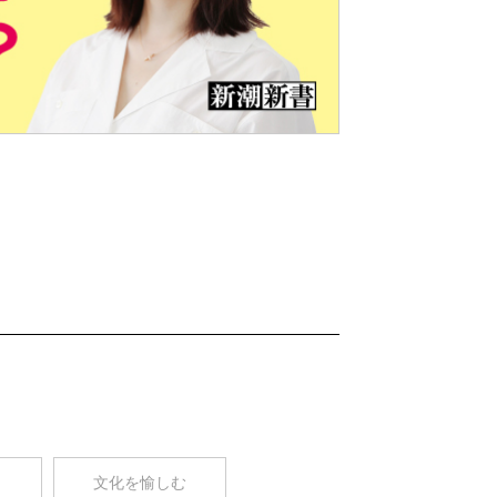
Nex
t
コ
文化を愉しむ