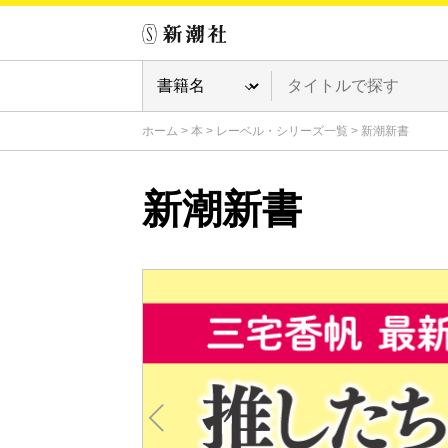
ホーム
>
本
>
レーベル・シリーズ一覧
>
新潮新書
新潮新書