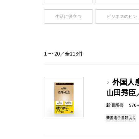
生活に役立つ
ビジネスのヒン
1 〜 20／全113件
外国人
山田秀臣
新潮新書 978-4-
新書
電子書籍あり