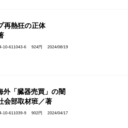
プ再熱狂の正体
著
10-611043-6 924円 2024/08/19
海外「臓器売買」の闇
社会部取材班／著
10-611039-9 902円 2024/04/17