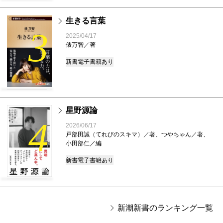
生きる言葉
3
2025/04/17
俵万智／著
新書
電子書籍あり
星野源論
4
2026/06/17
戸部田誠（てれびのスキマ）／著、つやちゃん／著、
小田部仁／編
新書
電子書籍あり
新潮新書のランキング一覧