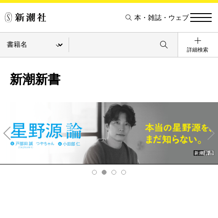
本・雑誌・ウェブ
詳細検索
新潮新書
Pre
Ne
v
xt