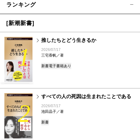
ランキング
[新潮新書]
推したちとどう生きるか
1
2026/07/17
三宅香帆／著
新書
電子書籍あり
すべての人の死因は生まれたことである
2
2026/07/17
池田晶子／著
新書