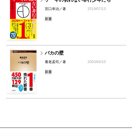
宮口幸治／著
2019/07/13
新書
バカの壁
養老孟司／著
2003/04/10
新書