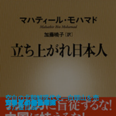
中傷と陰謀―アメリカ大統領選狂
空白の北朝鮮現代史―白頭山を売
仁義なき英国タブロイド伝説
中東 迷走の百年史
黒いスイス
プーチン
日本はどう報じられているか
立ち上がれ日本人
安楽死のできる国
アラブの格言
アメリカ病
日中ビジネス摩擦
アメリカの論理
騒史―
った金日成―