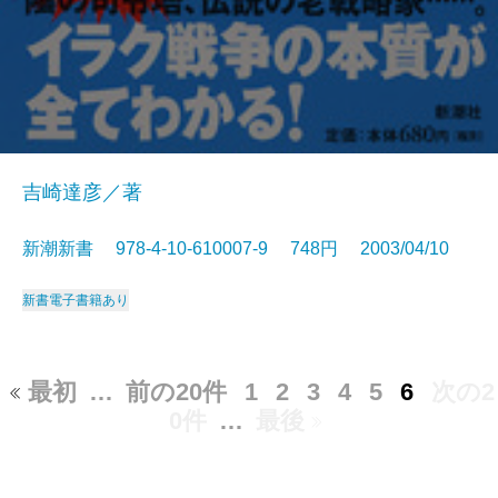
吉崎達彦／著
新潮新書 978-4-10-610007-9 748円 2003/04/10
新書
電子書籍あり
最初
…
前の20件
1
2
3
4
5
6
次の2
0件
…
最後