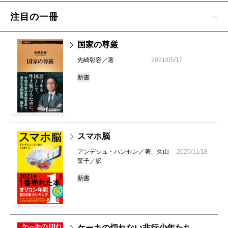
注目の一冊
国家の尊厳
先崎彰容／著
2021/05/17
新書
スマホ脳
アンデシュ・ハンセン／著、久山
2020/11/18
葉子／訳
新書
ケーキの切れない非行少年たち