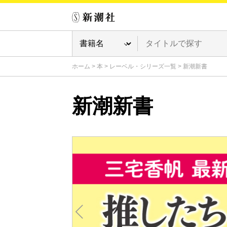
ホーム
>
本
>
レーベル・シリーズ一覧
>
新潮新書
新潮新書