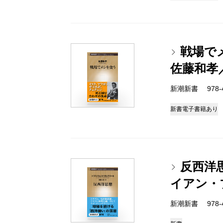
戦場で
佐藤和孝
新潮新書 978-4-
新書
電子書籍あり
反西洋
イアン・
新潮新書 978-4-