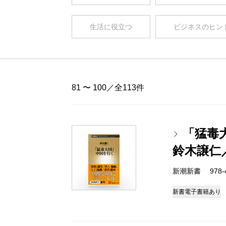
生活に役立つ
ビジネスのヒン
81 〜 100／全113件
「猛毒
鈴木譲仁
新潮新書 978-4-
新書
電子書籍あり