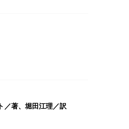
ト／著、堀田江理／訳