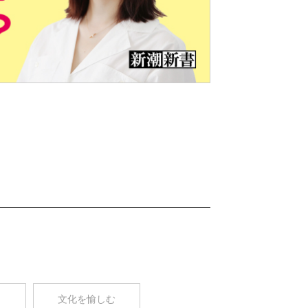
Nex
t
コ
文化を愉しむ