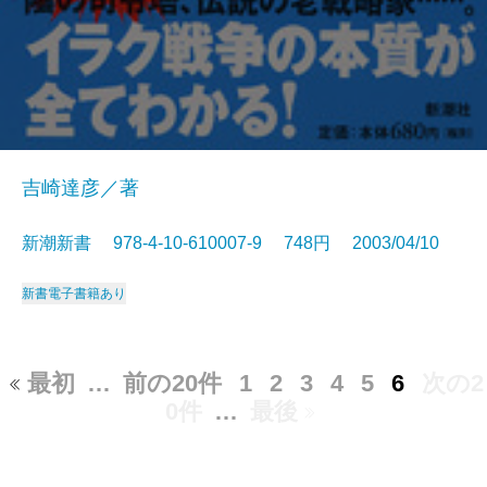
吉崎達彦／著
新潮新書 978-4-10-610007-9 748円 2003/04/10
新書
電子書籍あり
最初
…
前の20件
1
2
3
4
5
6
次の2
0件
…
最後