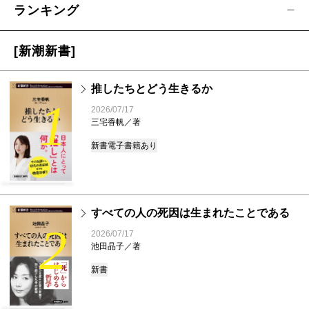
ランキング
[新潮新書]
推したちとどう生きるか
1
2026/07/17
三宅香帆／著
新書
電子書籍あり
すべての人の死因は生まれたことである
2
2026/07/17
池田晶子／著
新書