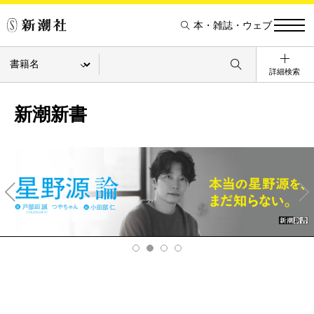
本・雑誌・ウェブ
詳細検索
新潮新書
Pre
Ne
v
xt