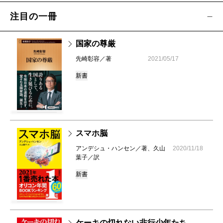
注目の一冊
国家の尊厳
先崎彰容／著
2021/05/17
新書
スマホ脳
アンデシュ・ハンセン／著、久山
2020/11/18
葉子／訳
新書
ケーキの切れない非行少年たち