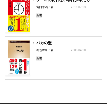
宮口幸治／著
2019/07/13
新書
バカの壁
養老孟司／著
2003/04/10
新書