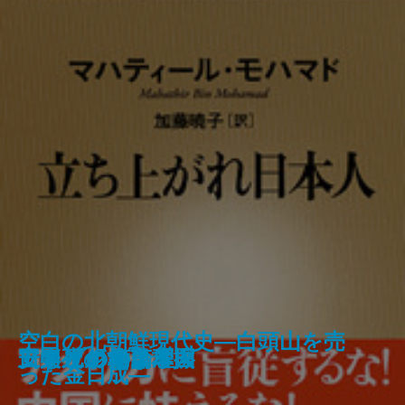
中傷と陰謀―アメリカ大統領選狂
空白の北朝鮮現代史―白頭山を売
仁義なき英国タブロイド伝説
中東 迷走の百年史
黒いスイス
プーチン
日本はどう報じられているか
立ち上がれ日本人
安楽死のできる国
アラブの格言
アメリカ病
日中ビジネス摩擦
アメリカの論理
騒史―
った金日成―