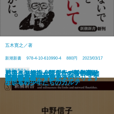
五木寛之／著
新潮新書 978-4-10-610990-4 880円 2023/03/17
新書
電子書籍あり
モフモフはなぜ可愛いのか―動物
お客さん物語―飲食店の舞台裏と
目的への抵抗―シリーズ哲学講話
バカと無知―人間、この不都合な
ドキュメント小説 ケーキの切れ
1日10分の哲学
親ガチャの哲学
貧乏ピッツァ
男と女―恋愛の落とし前―
不道徳ロック講座
フィリピンパブ嬢の経済学
うらやましいボケかた
脳の闇
悪さをしない子は悪人になります
プリズン・ドクター
人生はそれでも続く
よくも言ってくれたよな
不倫と正義
親鸞と道元
背進の思想
行動学でヒトを解き明かす―
料理人の本音―
―
生きもの―
ない非行少年たちのカルテ