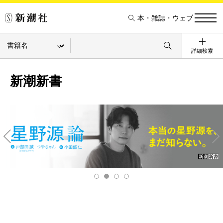
本・雑誌・ウェブ
詳細検索
新潮新書
Pre
Ne
v
xt