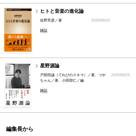
ヒトと音楽の進化論
佐野芳彦／著
2026/06/25
雑誌
星野源論
戸部田誠（てれびのスキマ）／著、つや
2026/06/25
ちゃん／著、小田部仁／編
雑誌
編集長から