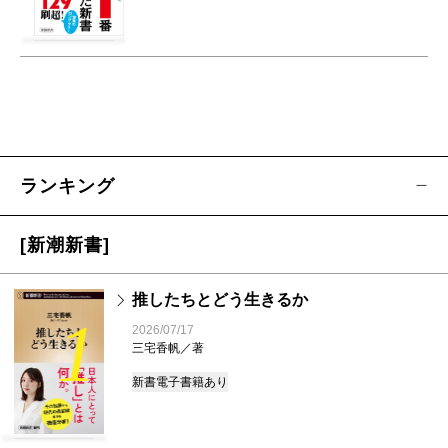
ランキング
[新潮新書]
推したちとどう生きるか
1
2026/07/17
三宅香帆／著
新書
電子書籍あり