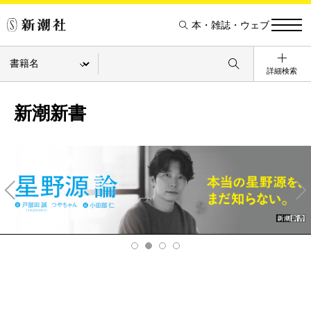
本・雑誌・ウェブ
詳細検索
新潮新書
Pre
Ne
v
xt