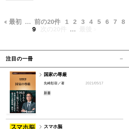
最初
…
前の20件
1
2
3
4
5
6
7
8
9
次の20件
…
最後
注目の一冊
国家の尊厳
先崎彰容／著
2021/05/17
新書
スマホ脳