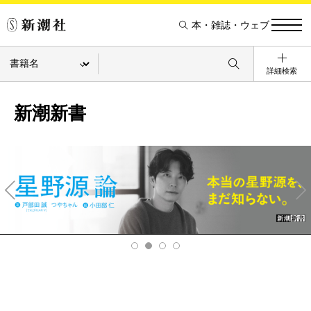
本・雑誌・ウェブ
詳細検索
新潮新書
Pre
Ne
v
xt