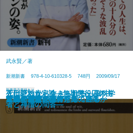
武永賢／著
新潮新書 978-4-10-610328-5 748円 2009/09/17
新書
電子書籍あり
死刑絶対肯定論―無期懲役囚の主
人は死ぬから生きられる―脳科学
知的余生の方法
異形の日本人
気にするな
これが「教養」だ
ツキの波
信念を貫く
アホの壁
人間の器量
日本人が知らない幸福
人間の覚悟
世紀のラブレター
「心の傷」は言ったもん勝ち
「痴呆老人」は何を見ているか
文明としての教育
大人の見識
人間を磨く
人生の鍛錬―小林秀雄の言葉―
本能の力
張―
者と禅僧の問答―