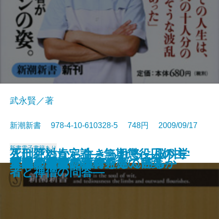
武永賢／著
新潮新書 978-4-10-610328-5 748円 2009/09/17
新書
電子書籍あり
死刑絶対肯定論―無期懲役囚の主
人は死ぬから生きられる―脳科学
知的余生の方法
異形の日本人
気にするな
これが「教養」だ
ツキの波
信念を貫く
アホの壁
人間の器量
日本人が知らない幸福
人間の覚悟
世紀のラブレター
「心の傷」は言ったもん勝ち
「痴呆老人」は何を見ているか
文明としての教育
大人の見識
人間を磨く
人生の鍛錬―小林秀雄の言葉―
本能の力
張―
者と禅僧の問答―