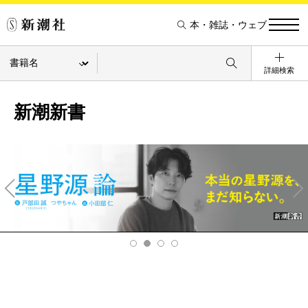
本・雑誌・ウェブ
詳細検索
新潮新書
Pre
Ne
v
xt