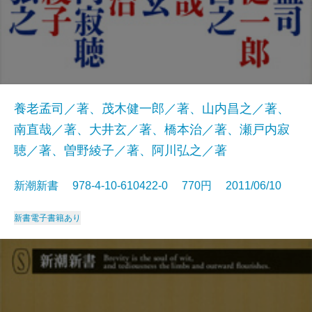
養老孟司／著、茂木健一郎／著、山内昌之／著、
南直哉／著、大井玄／著、橋本治／著、瀬戸内寂
聴／著、曽野綾子／著、阿川弘之／著
新潮新書 978-4-10-610422-0 770円 2011/06/10
新書
電子書籍あり