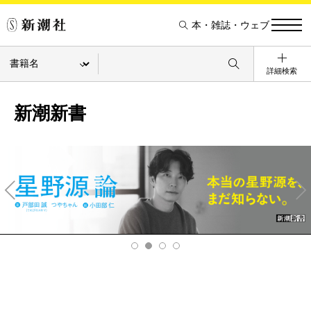
本・雑誌・ウェブ
詳細検索
新潮新書
Pre
Ne
v
xt