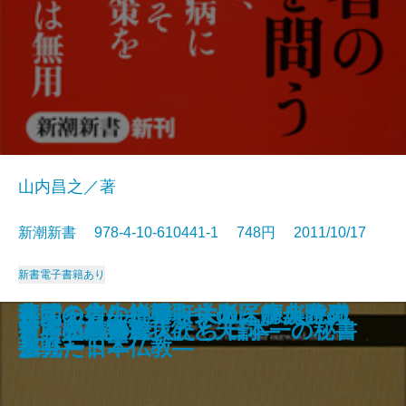
山内昌之／著
新潮新書 978-4-10-610441-1 748円 2011/10/17
新書
電子書籍あり
さもしい人間―正義をさがす哲学
葬式をしない寺―大阪・應典院の
人間の往生―看取りの医師が考え
迷える者の禅修行―ドイツ人住職
復活の力―絶望を栄光にかえたア
55歳からのフルマラソン
傷ついた日本人へ
背負い続ける力
恐山―死者のいる場所―
人間の基本
死ぬことを学ぶ
反・幸福論
尼さんはつらいよ
リーダーシップ―胆力と大局観―
日本人の美風
新・堕落論―我欲と天罰―
復興の精神
マイ仏教
日本人の叡智
サービスの達人たち 日本一の秘書
―
挑戦―
る―
が見た日本仏教―
スリート―