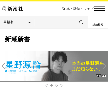
本・雑誌・ウェブ
詳細検索
新潮新書
Pre
Ne
v
xt