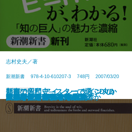
志村史夫／著
新潮新書 978-4-10-610207-3 748円 2007/03/20
邦画の昭和史―スターで選ぶDVD
新書で入門 アインシュタイン丸か
新書
電子書籍あり
向田邦子と昭和の東京
新書で入門 西鶴という鬼才
温泉文学論
新書で入門 新しい太陽系
草野球をとことん楽しむ
ニッポン最古巡礼
ロック・フェスティバル
日本人の足を速くする
新書で入門 ジャズの歴史
ハリウッドで勝て！
江戸っ子と助六
新書で入門 漱石と鴎外
父親が教えるツルカメ算
SF魂
男はなぜネクタイを結ぶのか
数学を愛した作家たち
ラジオ記者、走る
大阪弁「ほんまもん」講座
100本―
じり