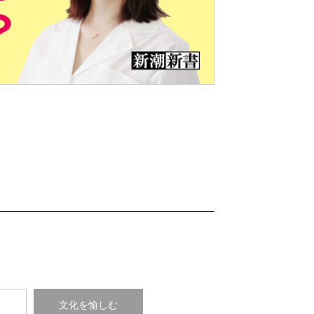
Nex
t
コ
文化を愉しむ