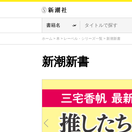
ホーム
>
本
>
レーベル・シリーズ一覧
>
新潮新書
新潮新書