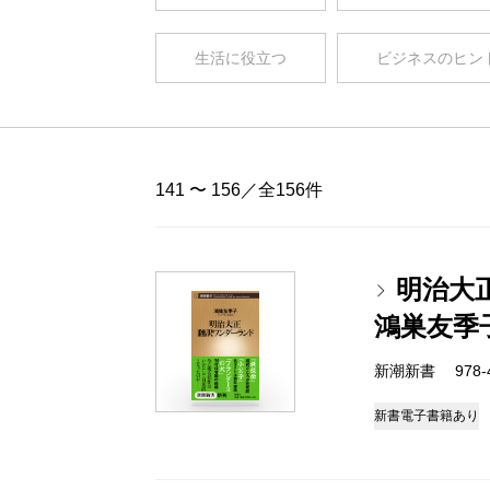
生活に役立つ
ビジネスのヒン
141 〜 156／全156件
明治大
鴻巣友季
新潮新書 978-4-
新書
電子書籍あり