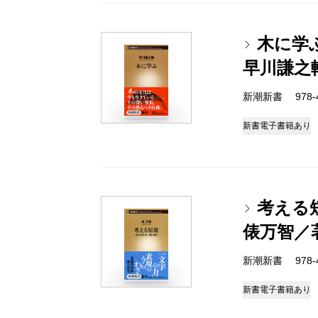
木に学
早川謙之
新潮新書 978-4-
新書
電子書籍あり
考える
俵万智／
新潮新書 978-4-
新書
電子書籍あり