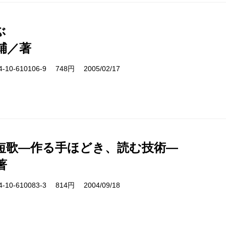
ぶ
輔／著
10-610106-9 748円 2005/02/17
短歌―作る手ほどき、読む技術―
著
10-610083-3 814円 2004/09/18