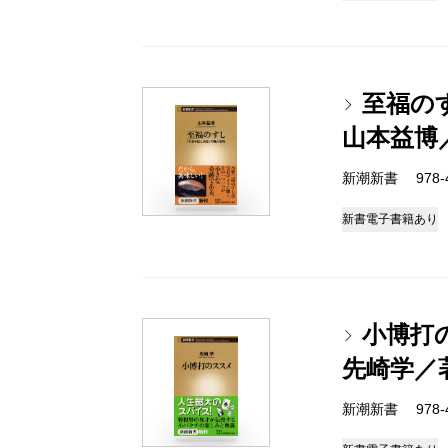
至福の
山本益博
新潮新書 978-4-
新書
電子書籍あり
小博打
先崎学／
新潮新書 978-4-