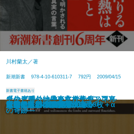
川村蘭太／著
新潮新書 978-4-10-610311-7 792円 2009/04/15
新書
電子書籍あり
自分だけの一冊―北村薫のアンソ
あの素晴しい曲をもう一度―フォ
『こころ』は本当に名作か―正直
テレビ番外地―東京12チャンネル
ん―日本語最後の謎に挑む―
戦後落語史
グルメの嘘
日本語教のすすめ
寝取られた男たち
新潮文庫 20世紀の100冊
黒澤明から聞いたこと
大人のための名作パズル
中華美味紀行
「汚い」日本語講座
源氏物語ものがたり
新書で入門 宮沢賢治のちから
文豪たちの大陸横断鉄道
新書で入門 ジャズの鉄板50枚＋α
日本の鉄道 車窓絶景100選
川柳うきよ大学
ロジー教室―
ークからJポップまで―
者の名作案内―
の奇跡―