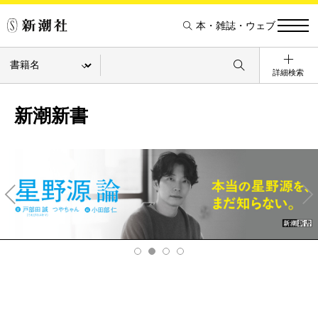
本・雑誌・ウェブ
詳細検索
新潮新書
Pre
Ne
v
xt