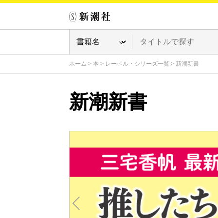
ホーム
>
本
>
レーベル・シリーズ一覧
>
新潮新書
新潮新書