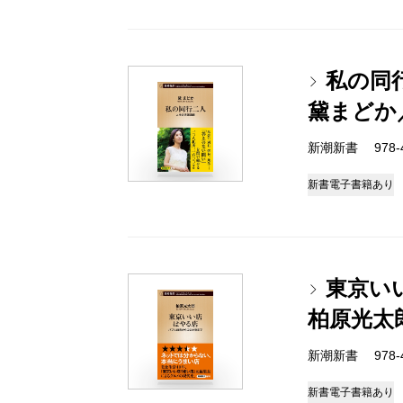
私の同
黛まどか
新潮新書 978-4-
新書
電子書籍あり
東京い
柏原光太
新潮新書 978-4-
新書
電子書籍あり