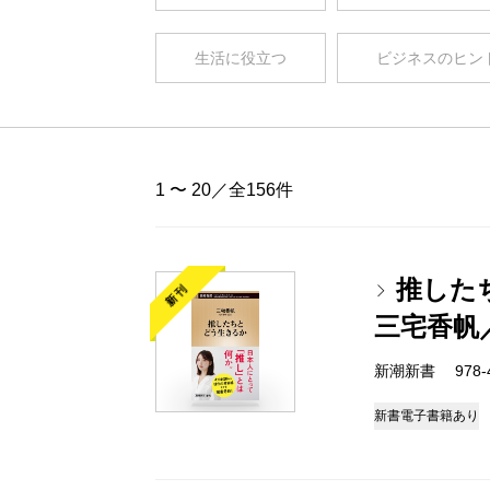
生活に役立つ
ビジネスのヒン
1 〜 20／全156件
推した
新刊
三宅香帆
新潮新書 978-4-
新書
電子書籍あり