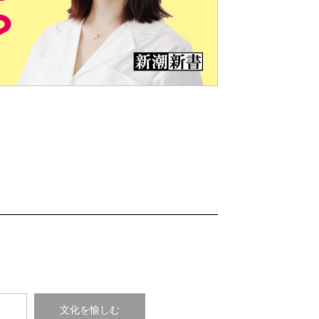
Nex
t
コ
文化を愉しむ