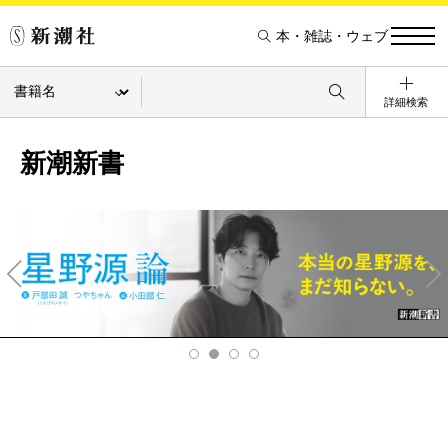
本・雑誌・ウェブ
詳細検索
新潮新書
Pre
Ne
v
xt