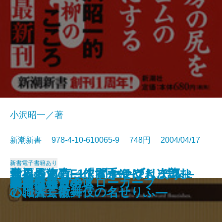
小沢昭一／著
新潮新書 978-4-10-610065-9 748円 2004/04/17
新書
電子書籍あり
世界最速のF1タイヤ―ブリヂスト
考える短歌―作る手ほどき、読む
至福のすし―「すきやばし次郎」
知らざあ言って聞かせやしょう―
明治大正 翻訳ワンダーランド
音楽ライターが、書けなかった話
木に学ぶ
世界中の言語を楽しく学ぶ
眠れぬ夜のラジオ深夜便
川柳うきよ鏡
関西赤貧古本道
小博打のススメ
阪神タイガース
審判は見た！
真っ向勝負のスローカーブ
新書百冊
ン・エンジニアの闘い―
技術―
の職人芸術―
心に響く歌舞伎の名せりふ―