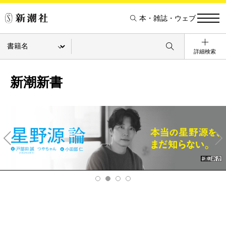
本・雑誌・ウェブ
詳細検索
新潮新書
Pre
Ne
v
xt