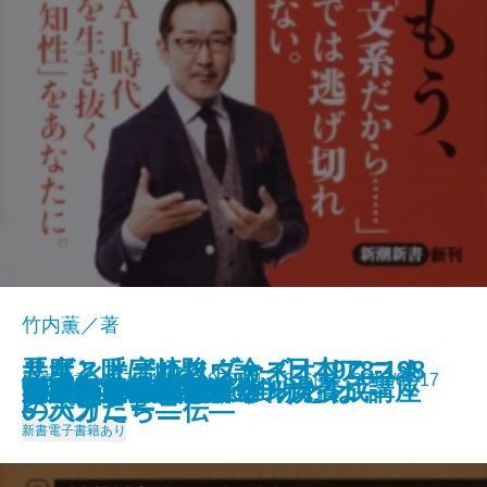
竹内薫／著
悪魔と呼ばれたヴァイオリニスト
「ポスト宮崎駿」論―日本アニメ
サザンオールスターズ 1978-198
新潮新書 978-4-10-610705-4 836円 2017/02/17
昆虫は美味い！
知の体力
笑劇の人生
たべたいの
能―650年続いた仕掛けとは―
ジャズの証言
文系のための理数センス養成講座
ブッダと法然
ゴジラとエヴァンゲリオン
不適切な日本語
食魔 谷崎潤一郎
はじめての親鸞
日本語通
1998年の宇多田ヒカル
百人一首の謎を解く
スター・ウォーズ学
市川崑と『犬神家の一族』
―パガニーニ伝―
の天才たち―
5
新書
電子書籍あり