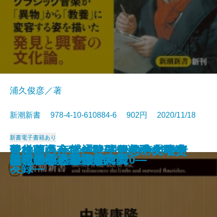
浦久俊彦／著
新潮新書 978-4-10-610884-6 902円 2020/11/18
新書
電子書籍あり
アントニオ猪木―闘魂60余年の軌
野村萬斎―なぜ彼は一人勝ちなの
イルカと心は通じるか―海獣学者
現役引退―プロ野球名選手「最後
倉本聰の言葉―ドラマの中の名言
昔は面白かったな―回想の文壇交
日本の近代建築ベスト50
談志のはなし
ビートルズ
陶芸は生きがいになる
書きたい人のためのミステリ入門
ベートーヴェンと日本人
令和の巨人軍
美術展の不都合な真実
ひとの住処―1964-2020―
近代建築そもそも講義
秋吉敏子と渡辺貞夫
ベストセラー伝説
パスタぎらい
ドラマへの遺言
跡―
か―
の孤軍奮闘記―
の1年」―
―
友録―