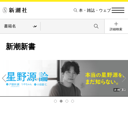
本・雑誌・ウェブ
詳細検索
新潮新書
Pre
Ne
v
xt