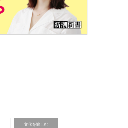
Nex
t
コ
文化を愉しむ