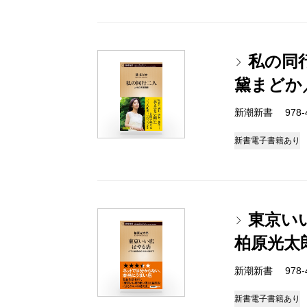
私の同
黛まどか
新潮新書 978-4-
新書
電子書籍あり
東京い
柏原光太
新潮新書 978-4-
新書
電子書籍あり