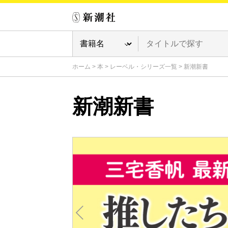
ホーム
>
本
>
レーベル・シリーズ一覧
>
新潮新書
新潮新書