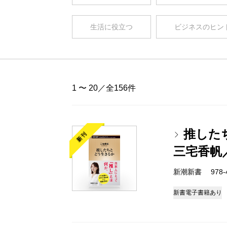
生活に役立つ
ビジネスのヒン
1 〜 20／全156件
推した
新刊
三宅香帆
新潮新書 978-4-
新書
電子書籍あり