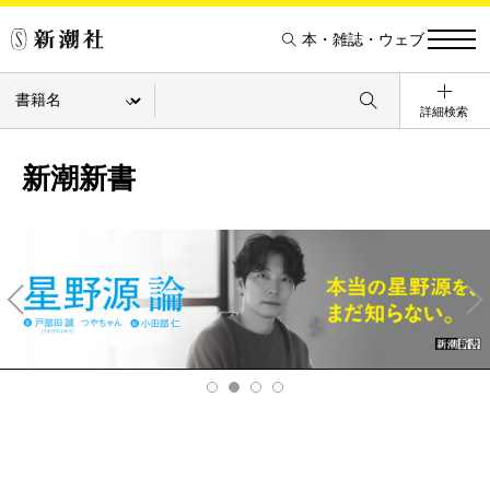
本・雑誌・ウェブ
詳細検索
新潮新書
Pre
Ne
v
xt