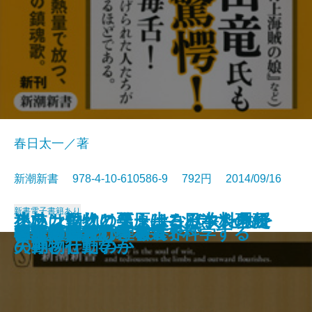
春日太一／著
新潮新書 978-4-10-610586-9 792円 2014/09/16
新書
電子書籍あり
小林カツ代と栗原はるみ―料理研
迷いは悟りの第一歩―日本人のた
ヒト、動物に会う―コバヤシ教授
フランツ・リストはなぜ女たちを
被差別のグルメ
プリンス論
常識外の一手
テレビの秘密
「高倉健」という生き方
居酒屋を極める
歌謡曲が聴こえる
なぜ時代劇は滅びるのか
はじめて読む聖書
「超常現象」を本気で科学する
4割は打てる！
仏像鑑賞入門
和食の知られざる世界
カネ遣いという教養
タモリ論
名前の暗号
究家とその時代―
めの宗教論―
の動物行動学―
失神させたのか