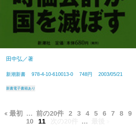
田中弘／著
新潮新書 978-4-10-610013-0 748円 2003/05/21
新書
電子書籍あり
最初
…
前の20件
2
3
4
5
6
7
8
9
10
11
次の20件
…
最後