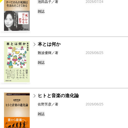
池田晶子／著
2026/07/24
雑誌
本とは何か
難波優輝／著
2026/06/25
雑誌
ヒトと音楽の進化論
佐野芳彦／著
2026/06/25
雑誌