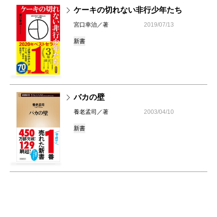
ケーキの切れない非行少年たち
宮口幸治／著
2019/07/13
新書
バカの壁
養老孟司／著
2003/04/10
新書