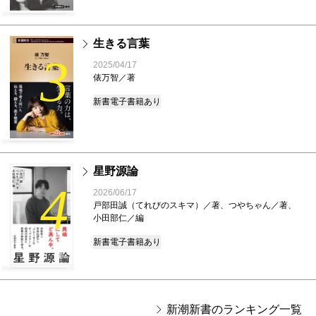
生きる言葉
3
2025/04/17
俵万智／著
新書
電子書籍あり
星野源論
4
2026/06/17
戸部田誠（てれびのスキマ）／著、つやちゃん／著、
小田部仁／編
新書
電子書籍あり
新潮新書のランキング一覧