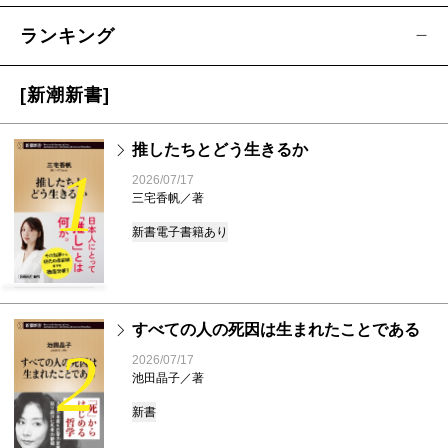
ランキング
[新潮新書]
推したちとどう生きるか
1
2026/07/17
三宅香帆／著
新書
電子書籍あり
すべての人の死因は生まれたことである
2
2026/07/17
池田晶子／著
新書