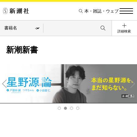
本・雑誌・ウェブ
詳細検索
新潮新書
Pre
Ne
v
xt