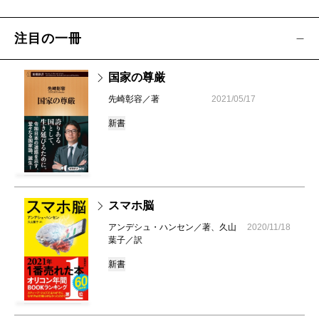
注目の一冊
国家の尊厳
先崎彰容／著
2021/05/17
新書
スマホ脳
アンデシュ・ハンセン／著、久山
2020/11/18
葉子／訳
新書