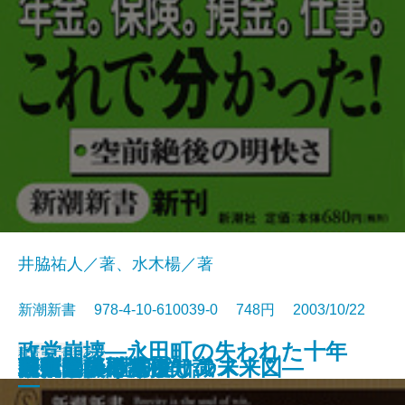
井脇祐人／著、水木楊／著
新潮新書 978-4-10-610039-0 748円 2003/10/22
政党崩壊―永田町の失われた十年
新書
電子書籍あり
授業の復権
二十年後―くらしの未来図―
家庭という病巣
国富消失
現代老後の基礎知識
路面電車ルネッサンス
自衛隊vs.北朝鮮
天皇家の財布
時価会計不況
―