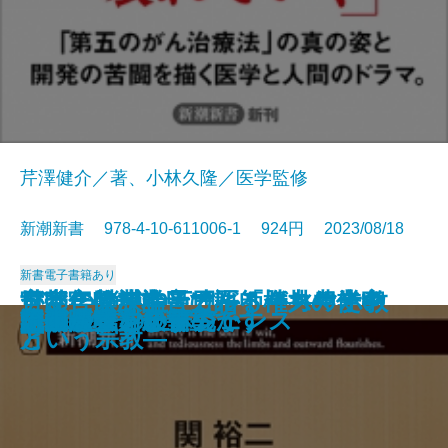
芹澤健介／著、小林久隆／医学監修
新潮新書 978-4-10-611006-1 924円 2023/08/18
新書
電子書籍あり
日本一の農業県はどこか―農業の
世帯年収1000万円―「勝ち組」家
がんの消滅―天才医師が挑む光免
官邸官僚が本音で語る権力の使い
デマ・陰謀論・カルト―スマホ教
完全版 創価学会
令和の山口組
ニッポンの闇
大常識
引きこもりの7割は自立できる
過剰反応な人たち
新版 メディアとテロリズム
スサノヲの正体
学習院女子と皇室
交通崩壊
国難のインテリジェンス
NHK受信料の研究
正義の味方が苦手です
誰が農業を殺すのか
流山がすごい
通信簿―
庭の残酷な真実―
疫療法―
方
という宗教―