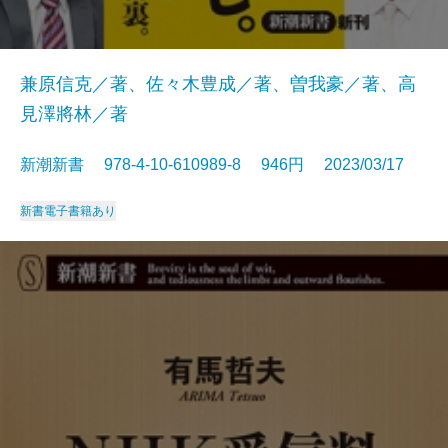
兼原信克／著、佐々木豊成／著、曽我豪／著、高
見澤將林／著
新潮新書 978-4-10-610989-8 946円 2023/03/17
新書
電子書籍あり