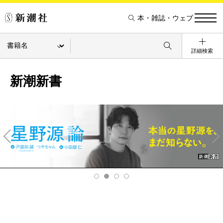
本・雑誌・ウェブ
詳細検索
新潮新書
Pre
Ne
v
xt