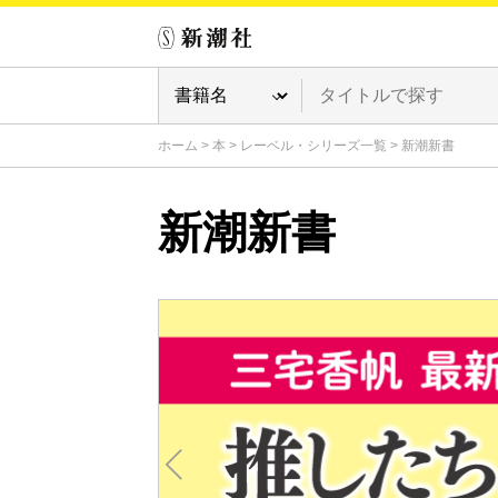
ホーム
>
本
>
レーベル・シリーズ一覧
>
新潮新書
新潮新書