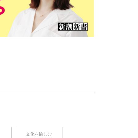
Nex
t
コ
文化を愉しむ