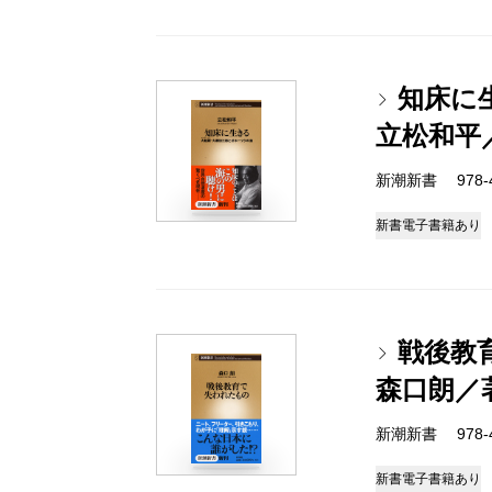
知床に
立松和平
新潮新書 978-4-
新書
電子書籍あり
戦後教
森口朗／
新潮新書 978-4-
新書
電子書籍あり