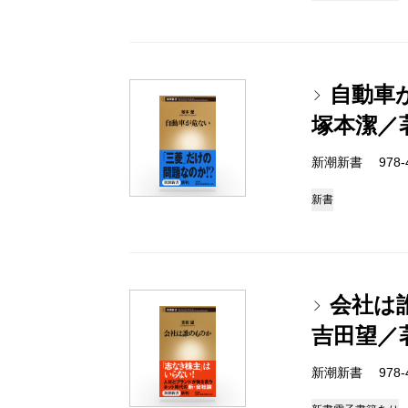
自動車
塚本潔／
新潮新書 978-4-
新書
会社は
吉田望／
新潮新書 978-4-