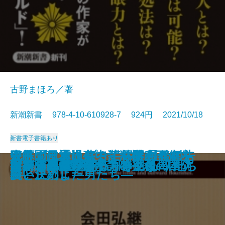
古野まほろ／著
新潮新書 978-4-10-610928-7 924円 2021/10/18
新書
電子書籍あり
山奥ビジネス―一流の田舎を創造
マツダとカープ―松田ファミリー
甲子園は通過点です―勝利至上主
森林で日本は蘇る―林業の瓦解を
兜町の風雲児―中江滋樹 最後の告
芸能界誕生
人間の業
スマホで薬物を買う子どもたち
異論正論
首相官邸の2800日
官邸は今日も間違える
平成のヒット曲
職務質問
世界の知性が語る「特別な日本」
財務省の「ワル」
国家の尊厳
自衛隊最高幹部が語る令和の国防
半グレ―反社会勢力の実像―
ブラック霞が関
コンビニは通える引きこもりたち
する―
の100年史―
義と決別した男たち―
食い止めよ―
白―