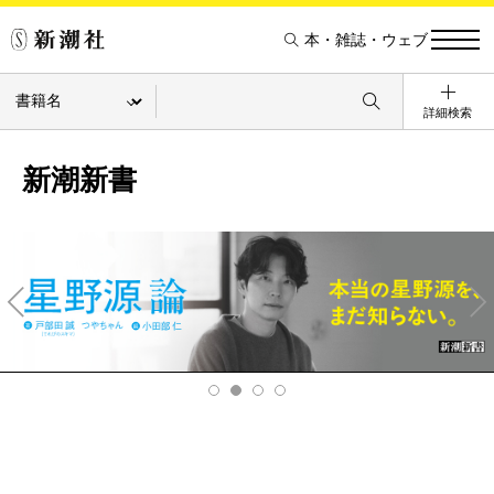
本・雑誌・ウェブ
詳細検索
新潮新書
Pre
Ne
v
xt