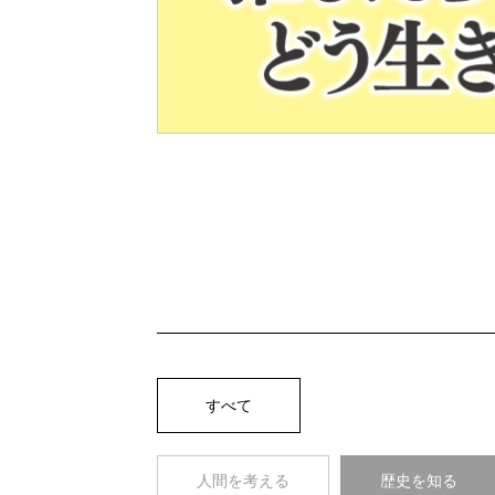
Pre
v
すべて
人間を考える
歴史を知る