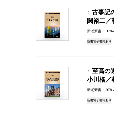
古事記
関裕二／
新潮新書 978-4-
新書
電子書籍あり
至高の
小川格／
新潮新書 978-4-
新書
電子書籍あり