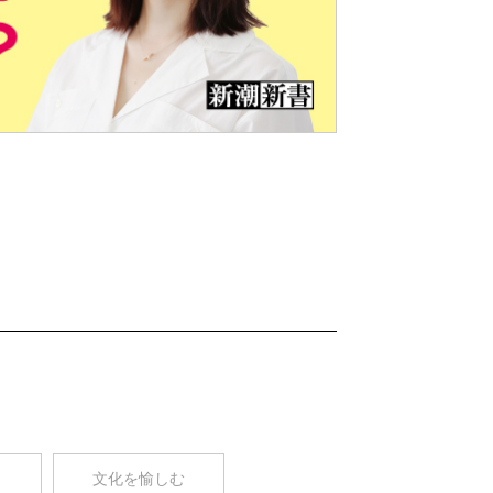
Nex
t
コ
文化を愉しむ