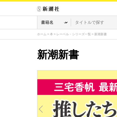
ホーム
>
本
>
レーベル・シリーズ一覧
>
新潮新書
新潮新書