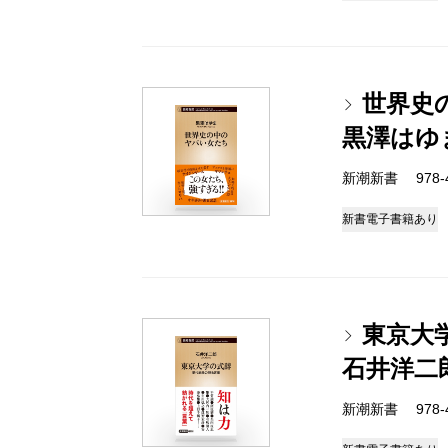
世界史
黒澤はゆ
新潮新書 978-4-
新書
電子書籍あり
東京大
石井洋二
新潮新書 978-4-