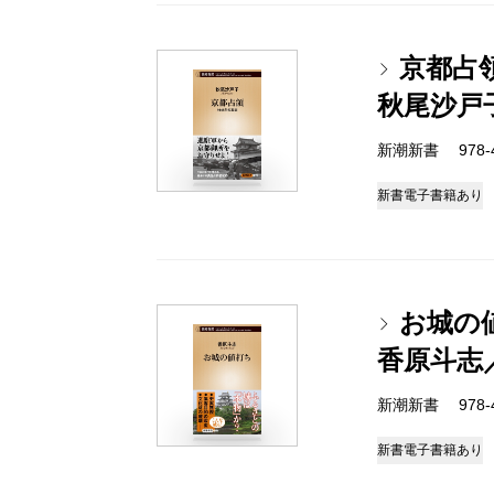
京都占領
秋尾沙戸
新潮新書 978-4-
新書
電子書籍あり
お城の
香原斗志
新潮新書 978-4-
新書
電子書籍あり