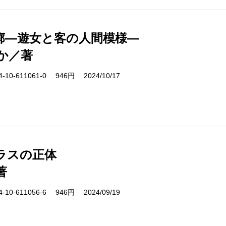
廓―遊女と客の人間模様―
か／著
10-611061-0 946円 2024/10/17
ラスの正体
著
10-611056-6 946円 2024/09/19