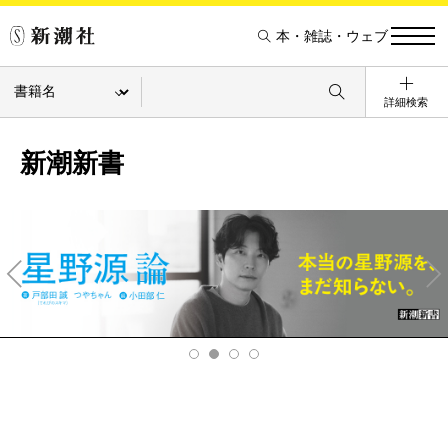
本・雑誌・ウェブ
詳細検索
新潮新書
Pre
Ne
v
xt