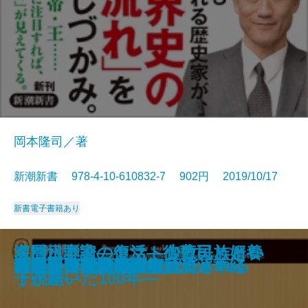
岡本隆司／著
新潮新書 978-4-10-610832-7 902円 2019/10/17
新書
電子書籍あり
日本人はなぜ自虐的になったのか
歴史の教訓―「失敗の本質」と国
昭和史の本質―良心と偽善のあい
日中戦後外交秘史―1954年の奇跡
興行師列伝―愛と裏切りの近代芸
深層日本論―ヤマト少数民族とい
名門水野家の復活―御曹司と婿養
検閲官―発見されたGHQ名簿―
いじめとひきこもりの人類史
天才 富永仲基―独創の町人学者―
「関ヶ原」の決算書
君主号の世界史
女系図でみる日本争乱史
南無阿弥陀仏と南無妙法蓮華経
決定版 日中戦争
墓が語る江戸の真実
素顔の西郷隆盛
こうして歴史問題は捏造される
日本の暗黒事件
秘伝・日本史解読術
―占領とWGIP―
家戦略―
だ―
―
能史―
う視座―
子が紡いだ100年―