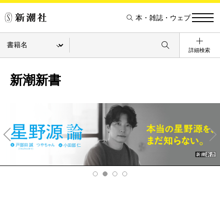
本・雑誌・ウェブ
詳細検索
新潮新書
Pre
Ne
v
xt