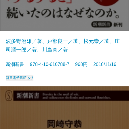
波多野澄雄／著、戸部良一／著、松元崇／著、庄
司潤一郎／著、川島真／著
新潮新書 978-4-10-610788-7 968円 2018/11/16
新書
電子書籍あり