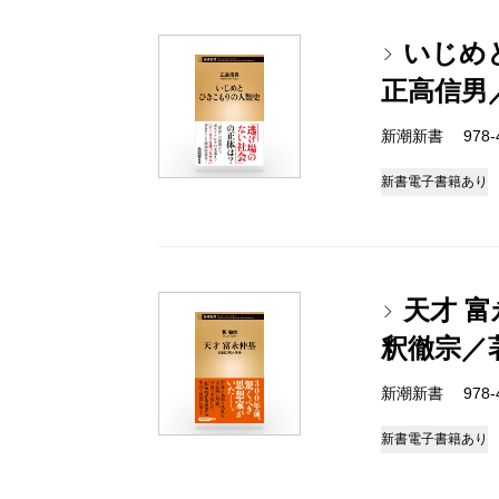
いじめ
正高信男
新潮新書 978-4-
新書
電子書籍あり
天才 
釈徹宗／
新潮新書 978-4-
新書
電子書籍あり