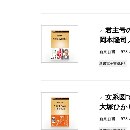
君主号
岡本隆司
新潮新書 978-4-
新書
電子書籍あり
女系図
大塚ひか
新潮新書 978-4-