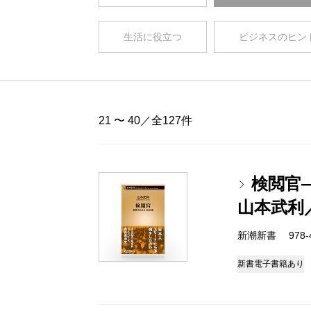
生活に役立つ
ビジネスのヒン
21 〜 40／全127件
検閲官
山本武利
新潮新書 978-4-
新書
電子書籍あり