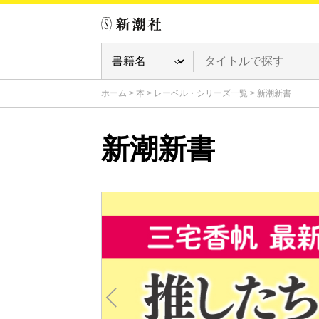
ホーム
>
本
>
レーベル・シリーズ一覧
>
新潮新書
新潮新書