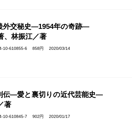
後外交秘史―1954年の奇跡―
著、林振江／著
10-610855-6 858円 2020/03/14
列伝―愛と裏切りの近代芸能史―
／著
10-610845-7 902円 2020/01/17