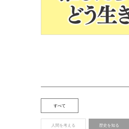
Pre
v
すべて
人間を考える
歴史を知る