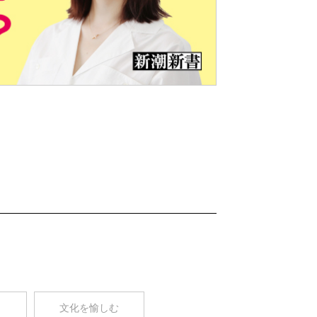
Nex
t
コ
文化を愉しむ