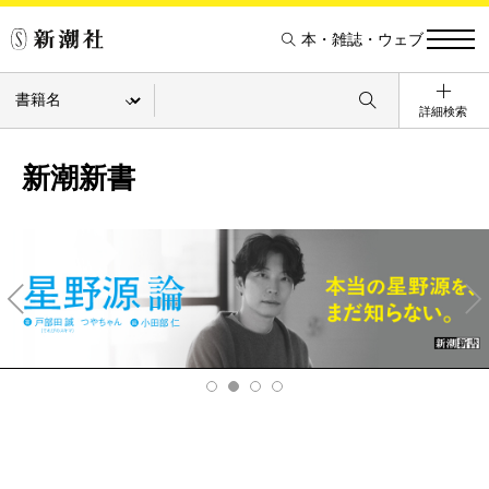
本・雑誌・ウェブ
詳細検索
新潮新書
Pre
Ne
v
xt