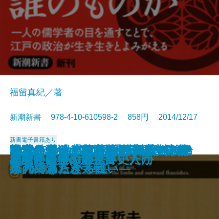
福留真紀／著
新潮新書 978-4-10-610598-2 858円 2014/12/17
新書
電子書籍あり
本当に偉いのか―あまのじゃく偉
日本を愛した植民地―南洋パラオ
戦犯を救え―BC級「横浜裁判」秘
将軍と側近―室鳩巣の手紙を読む
1949年の大東亜共栄圏―自主防衛
戦犯の孫―「日本人」はいかに裁
明治めちゃくちゃ物語 維新の後始
二世兵士 激戦の記録―日系アメリ
歴史問題の正解
格差と序列の日本史
戦国夜話
ケンブリッジ数学史探偵
俺の日本史
戦国武将の明暗
史論の復権
歴史をつかむ技法
縄文人に学ぶ
日本人のための世界史入門
卑弥呼は何を食べていたか
「忠臣蔵」の決算書
人伝―
の真実―
録―
―
への終わらざる戦い―
かれてきたか―
末
カ人の第二次大戦―