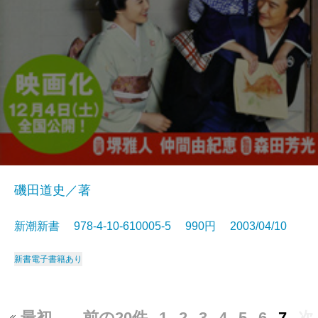
磯田道史／著
新潮新書 978-4-10-610005-5 990円 2003/04/10
新書
電子書籍あり
最初
…
前の20件
1
2
3
4
5
6
7
次