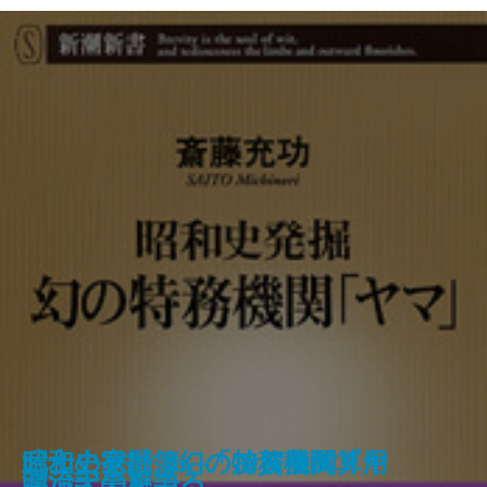
日露戦争―もうひとつの「物語」
昭和史発掘 幻の特務機関「ヤ
武士の家計簿―「加賀藩御算用
麻布中学と江原素六
高島易断を創った男
明治天皇を語る
漂流記の魅力