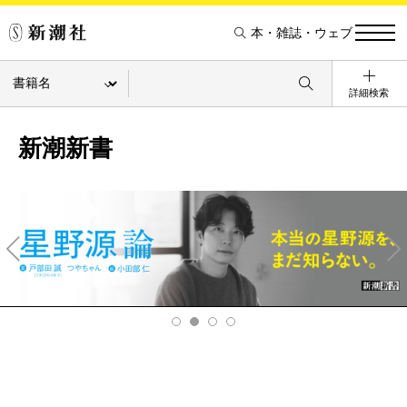
本・雑誌・ウェブ
詳細検索
新潮新書
Pre
Ne
v
xt