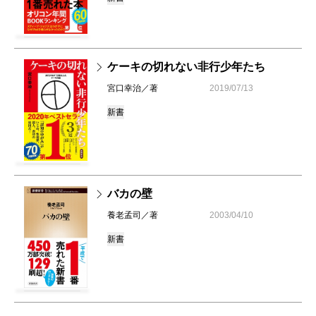
ケーキの切れない非行少年たち
宮口幸治／著
2019/07/13
新書
バカの壁
養老孟司／著
2003/04/10
新書