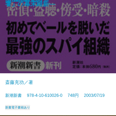
―
マ」
者」の幕末維新―
斎藤充功／著
新潮新書 978-4-10-610026-0 748円 2003/07/19
新書
電子書籍あり