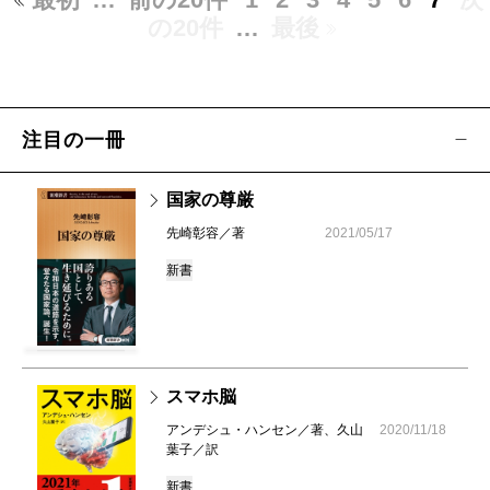
の20件
…
最後
注目の一冊
国家の尊厳
先崎彰容／著
2021/05/17
新書
スマホ脳
アンデシュ・ハンセン／著、久山
2020/11/18
葉子／訳
新書