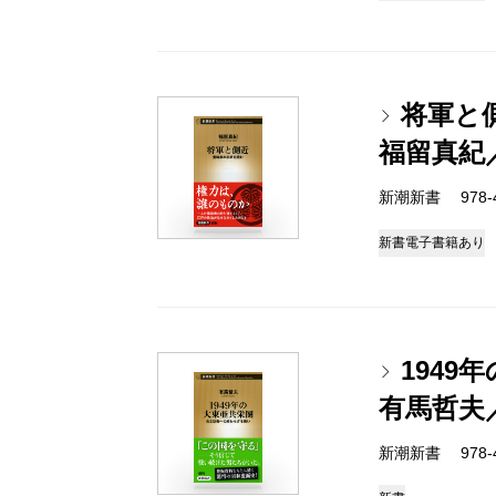
将軍と
福留真紀
新潮新書 978-4-
新書
電子書籍あり
194
有馬哲夫
新潮新書 978-4-