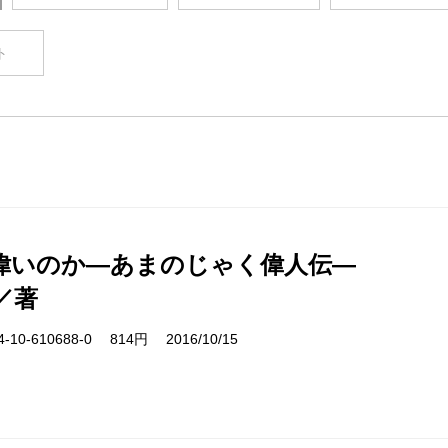
ト
偉いのか―あまのじゃく偉人伝―
／著
10-610688-0 814円 2016/10/15