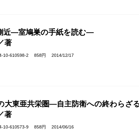
側近―室鳩巣の手紙を読む―
／著
10-610598-2 858円 2014/12/17
9年の大東亜共栄圏―自主防衛への終わらざ
／著
10-610573-9 858円 2014/06/16