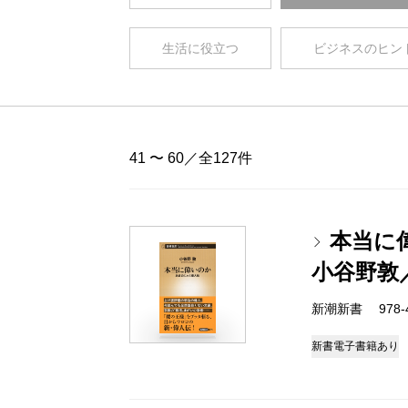
生活に役立つ
ビジネスのヒン
41 〜 60／全127件
本当に
小谷野敦
新潮新書 978-4-
新書
電子書籍あり