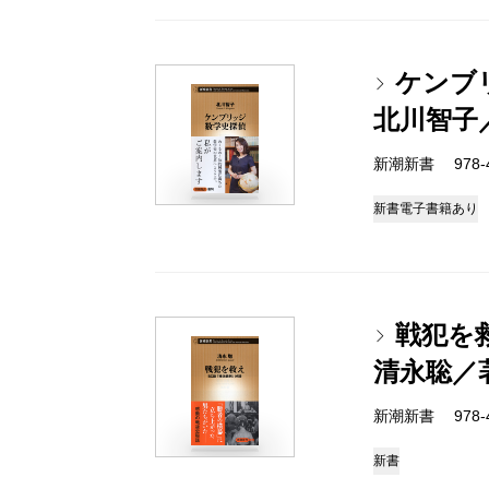
ケンブ
北川智子
新潮新書 978-4-
新書
電子書籍あり
戦犯を
清永聡／
新潮新書 978-4-
新書