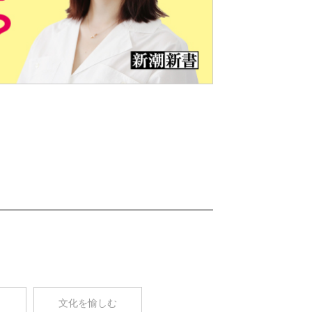
Nex
t
コ
文化を愉しむ