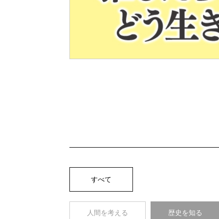
Pre
v
すべて
人間を考える
歴史を知る