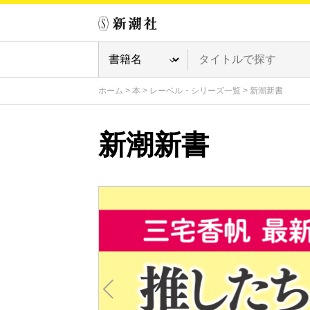
ホーム
>
本
>
レーベル・シリーズ一覧
>
新潮新書
新潮新書