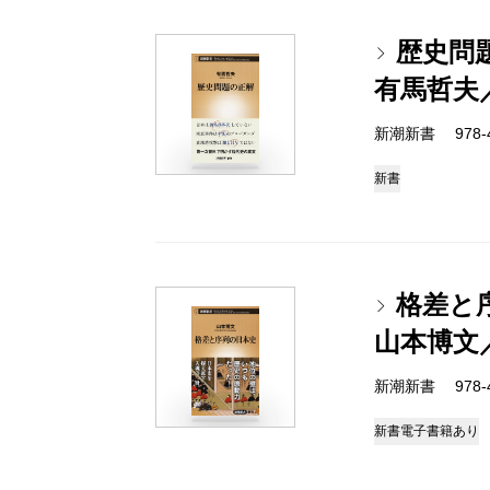
歴史問
有馬哲夫
新潮新書 978-4-
新書
格差と
山本博文
新潮新書 978-4-
新書
電子書籍あり