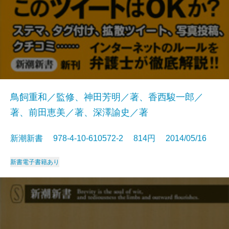
鳥飼重和／監修、神田芳明／著、香西駿一郎／
著、前田恵美／著、深澤諭史／著
新潮新書 978-4-10-610572-2 814円 2014/05/16
新書
電子書籍あり