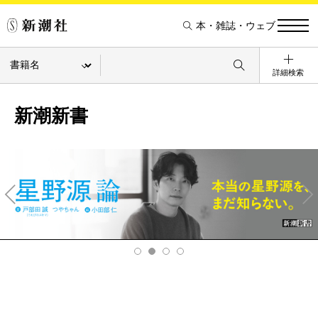
本・雑誌・ウェブ
詳細検索
新潮新書
Pre
Ne
v
xt