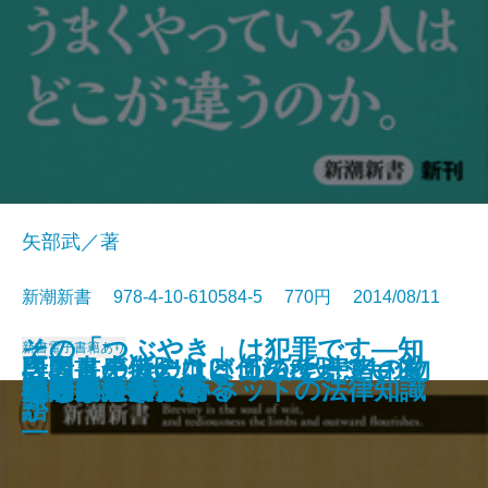
矢部武／著
新潮新書 978-4-10-610584-5 770円 2014/08/11
その「つぶやき」は犯罪です―知
新書
電子書籍あり
医者と患者のコミュニケーション
段取りの“段”はどこの“段”？―住
「ストーカー」は何を考えている
専門書が伝えない がんと患者の物
がん哲学外来へようこそ
情報の強者
10年後破綻する人、幸福な人
ほめると子どもはダメになる
患者さんに伝えたい医師の本心
墓と葬式の見積りをとってみた
会話のきっかけ
60歳からの生き方再設計
余計な一言
らないとマズいネットの法律知識
心を操る文章術
知的創造の作法
交通事故学
犯罪は予測できる
心づかいの技術
嘘の見抜き方
論
まいの語源楽―
か
語
―