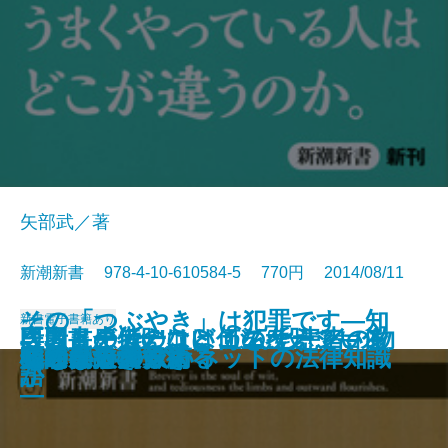
矢部武／著
新潮新書 978-4-10-610584-5 770円 2014/08/11
その「つぶやき」は犯罪です―知
新書
電子書籍あり
医者と患者のコミュニケーション
段取りの“段”はどこの“段”？―住
「ストーカー」は何を考えている
専門書が伝えない がんと患者の物
がん哲学外来へようこそ
情報の強者
10年後破綻する人、幸福な人
ほめると子どもはダメになる
患者さんに伝えたい医師の本心
墓と葬式の見積りをとってみた
会話のきっかけ
60歳からの生き方再設計
余計な一言
らないとマズいネットの法律知識
心を操る文章術
知的創造の作法
交通事故学
犯罪は予測できる
心づかいの技術
嘘の見抜き方
論
まいの語源楽―
か
語
―