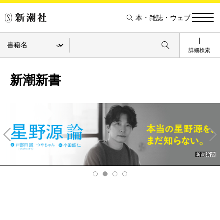
本・雑誌・ウェブ
詳細検索
新潮新書
Pre
Ne
v
xt