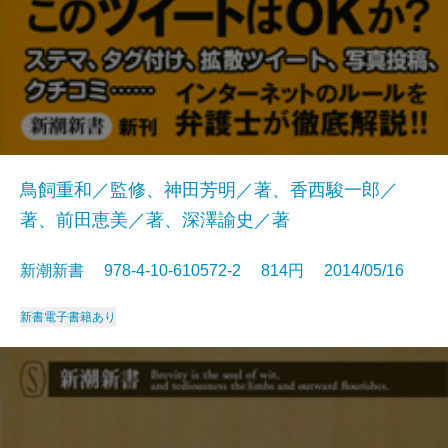
鳥飼重和／監修、神田芳明／著、香西駿一郎／
著、前田恵美／著、深澤諭史／著
新潮新書 978-4-10-610572-2 814円 2014/05/16
新書
電子書籍あり