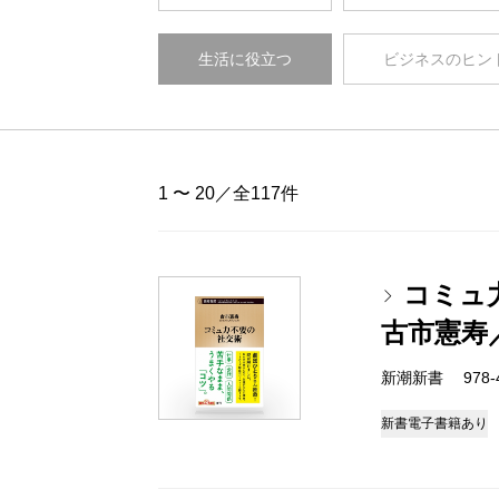
生活に役立つ
ビジネスのヒン
1 〜 20／全117件
コミュ
古市憲寿
新潮新書 978-4-
新書
電子書籍あり