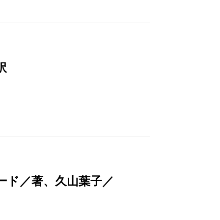
訳
ード／著、久山葉子／