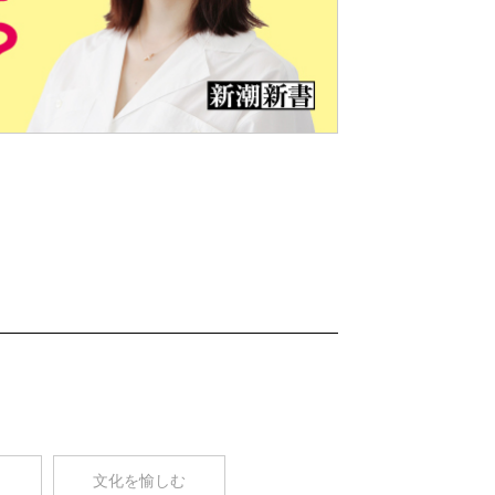
Nex
t
コ
文化を愉しむ