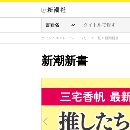
ホーム
>
本
>
レーベル・シリーズ一覧
>
新潮新書
新潮新書