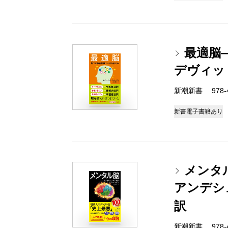
最適脳
デヴィッ
新潮新書 978-4-
新書
電子書籍あり
メンタ
アンデシ
訳
新潮新書 978-4-