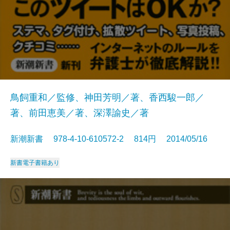
鳥飼重和／監修、神田芳明／著、香西駿一郎／
著、前田恵美／著、深澤諭史／著
新潮新書 978-4-10-610572-2 814円 2014/05/16
新書
電子書籍あり