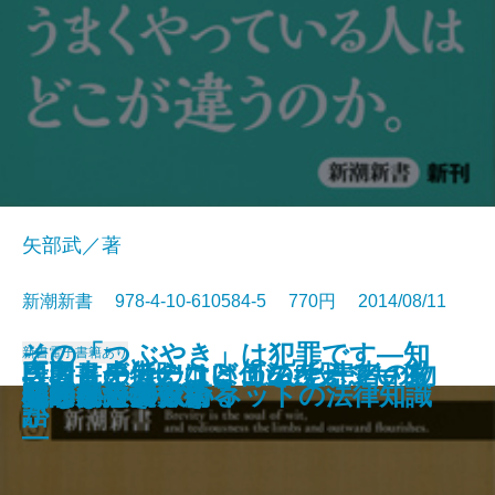
矢部武／著
新潮新書 978-4-10-610584-5 770円 2014/08/11
その「つぶやき」は犯罪です―知
新書
電子書籍あり
医者と患者のコミュニケーション
段取りの“段”はどこの“段”？―住
「ストーカー」は何を考えている
専門書が伝えない がんと患者の物
がん哲学外来へようこそ
情報の強者
10年後破綻する人、幸福な人
ほめると子どもはダメになる
患者さんに伝えたい医師の本心
墓と葬式の見積りをとってみた
会話のきっかけ
60歳からの生き方再設計
余計な一言
らないとマズいネットの法律知識
心を操る文章術
知的創造の作法
交通事故学
犯罪は予測できる
心づかいの技術
嘘の見抜き方
論
まいの語源楽―
か
語
―