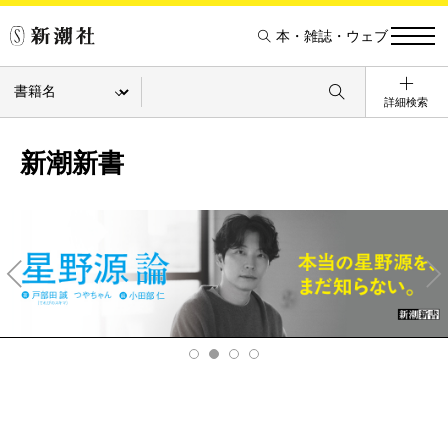
本・雑誌・ウェブ
詳細検索
新潮新書
Pre
Ne
v
xt