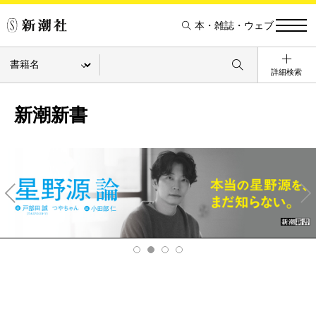
本・雑誌・ウェブ
詳細検索
新潮新書
Pre
Ne
v
xt