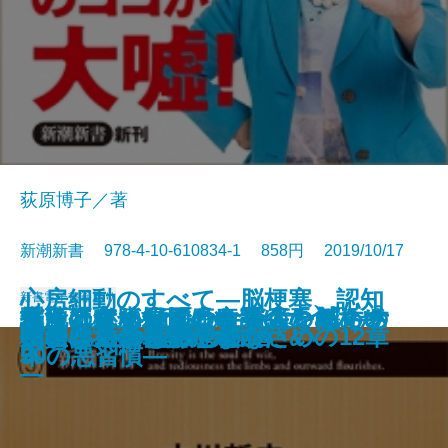
荻原博子／著
新潮新書 978-4-10-610834-1 858円 2019/10/17
心房細動のすべて―脳梗塞、認知
新書
電子書籍あり
どうしても頑張れない人たち―ケ
最新研究が示す 病気にならない
本当は危ない国産食品―「食」が
「池の水」抜くのは誰のため？―
騙されてませんか―人生を壊すお
払ってはいけない―資産を減らす
血圧と心臓が気になる人のための
その病気、市販薬で治せます
認知症の新しい常識
スマホ脳
トラックドライバーにも言わせて
心臓によい運動、悪い運動
症、心不全を招かないための12章
料理は女の義務ですか
投資なんか、おやめなさい
コスパ飯
ヤセないのは脳のせい
損する結婚 儲かる離婚
鋼のメンタル
デジタル食品の恐怖
ーキの切れない非行少年たち2―
新常識
「病」を引き起こす―
暴走する生き物愛―
金の「落とし穴」42―
50の悪習慣―
本
―