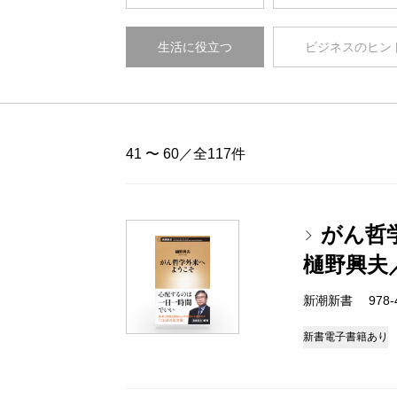
生活に役立つ
ビジネスのヒン
41 〜 60／全117件
がん哲
樋野興夫
新潮新書 978-4-
新書
電子書籍あり