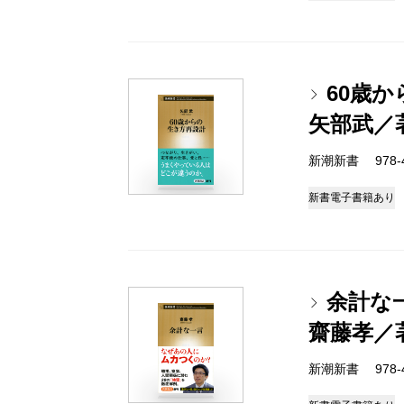
60歳
矢部武／
新潮新書 978-4-
新書
電子書籍あり
余計な
齋藤孝／
新潮新書 978-4-