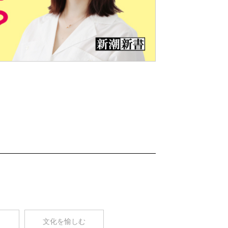
Nex
t
コ
文化を愉しむ