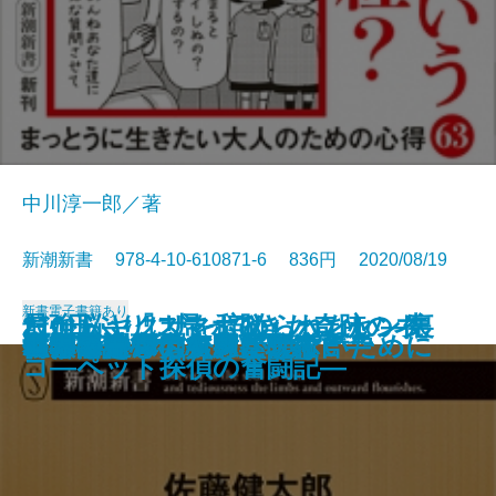
中川淳一郎／著
新潮新書 978-4-10-610871-6 836円 2020/08/19
新書
電子書籍あり
最強脳―『スマホ脳』ハンセン先
だからヤクザを辞められない―裏
210日ぶりに帰ってきた奇跡のネ
患者が知らない開業医の本音
イクメンの罠
ビジネス戦略から読む美術史
小説家になって億を稼ごう
うんちの行方
空気が支配する国
絶対に挫折しない日本史
恥ずかしい人たち
番号は謎
ヤバい選挙
私の考え
マトリ―厚労省麻薬取締官―
わが子をAIの奴隷にしないために
偽善者たちへ
AI救国論
ジャニーズは努力が9割
世界の中心でAIをさけぶ
生の特別授業―
社会メルトダウン―
コ―ペット探偵の奮闘記―