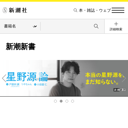
本・雑誌・ウェブ
詳細検索
新潮新書
Pre
Ne
v
xt