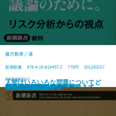
藤沢数希／著
新潮新書 978-4-10-610457-2 770円 2012/02/17
新書
電子書籍あり
人間はいろいろな問題についてど
頭の悪い日本語
東大教授
キレイゴトぬきの農業論
やっぱり見た目が9割
反・自由貿易論
反省させると犯罪者になります
本当は怖い動物の子育て
「地球のからくり」に挑む
「反原発」の不都合な真実
ねじれの国、日本
文明の災禍
生物学的文明論
喜婚男と避婚男
プロ野球解説者の嘘
エコ論争の真贋
電通とリクルート
さらば脳ブーム
テレビの大罪
女は男の指を見る
う考えていけば良いのか