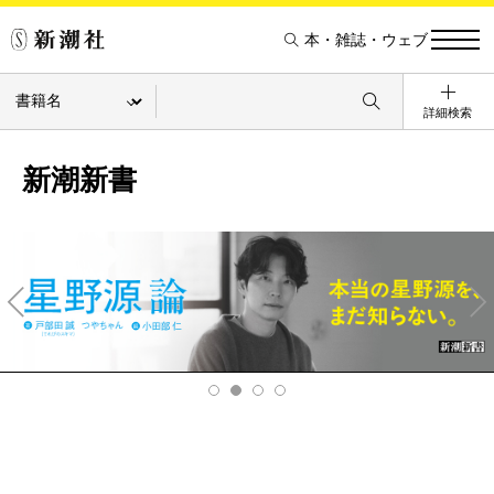
本・雑誌・ウェブ
詳細検索
新潮新書
Pre
Ne
v
xt