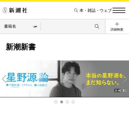
本・雑誌・ウェブ
詳細検索
新潮新書
Pre
Ne
v
xt