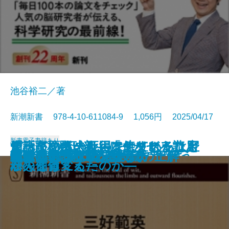
池谷裕二／著
新潮新書 978-4-10-611084-9 1,056円 2025/04/17
新書
電子書籍あり
すべての人の死因は生まれたこと
「話が面白い人」は何をどう読ん
データ・ボール―アナリストは野
慶應高校野球部―「まかせる力」
知っている人は得をしている 宝
猫のいる人生
本とは何か
長期政権の条件
運命まかせ
知性の復権─「真の保守」を問う─
奇跡の母親脳
患者と目を合わせない医者たち
すごい科学論文
移民リスク
プロパガンダの見抜き方
狂った世界
転売ヤー 闇の経済学
年1時間で億になる投資の正解
住職はシングルファザー
脱炭素化は地球を救うか
である
でいるのか
球をどう変えたのか―
が人を育てる―
石の価値