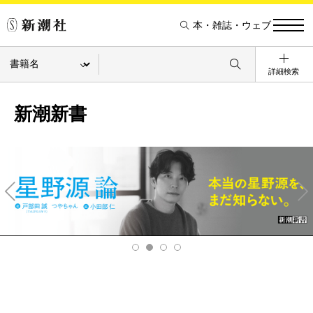
本・雑誌・ウェブ
詳細検索
新潮新書
Pre
Ne
v
xt