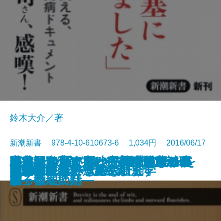
鈴木大介／著
新潮新書 978-4-10-610673-6 1,034円 2016/06/17
フランスはどう少子化を克服した
爆発的進化論―1％の奇跡がヒトを
家裁調査官は見た―家族のしがら
言ってはいけない―残酷すぎる真
いい子に育てると犯罪者になりま
宇宙を動かす力は何か―日常から
がんとの賢い闘い方―「近藤誠理
騙されてたまるか―調査報道の裏
新書
電子書籍あり
誰も知らない憲法9条
生きてこそ
検索禁止
警察手帳
フィリピンパブ嬢の社会学
ADHDでよかった
脳が壊れた
学者は平気でウソをつく
英語の害毒
キラキラネームの大研究
日本の風俗嬢
凶悪犯罪者こそ更生します
か
作った―
み―
実―
す
観る物理の話―
論」徹底批判―
側―