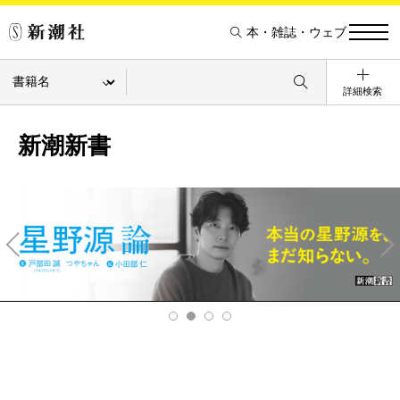
本・雑誌・ウェブ
詳細検索
新潮新書
Pre
Ne
v
xt