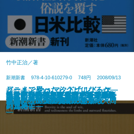
竹中正治／著
新潮新書 978-4-10-610279-0 748円 2008/09/13
ラーメン屋vs.マクドナルド―エ
どこまでやったらクビになるか―
新書
電子書籍あり
〈人使い〉の極意―乱世を生き抜
テレビ番外地―東京12チャンネル
民主党―野望と野合のメカニズム
手ごわい頭脳―アメリカン弁護士
「名医」のウソ―病院で損をしな
気骨の判決―東條英機と闘った裁
ニッポンの評判―世界17カ国最新
地獄の日本兵―ニューギニア戦線
人間の覚悟
先生と生徒の恋愛問題
迷惑メールは誰が出す？
源氏物語ものがたり
だから混浴はやめられない
コノミストが読み解く日米の深層
新書で入門 宮沢賢治のちから
文豪たちの大陸横断鉄道
サラリーマンのための労働法入門
新書で入門 ジャズの鉄板50枚＋α
昭和史の逆説
世紀のラブレター
いた知将の至言―
の奇跡―
―
の思考法―
いために―
判官―
レポート―
の真相―
―
―