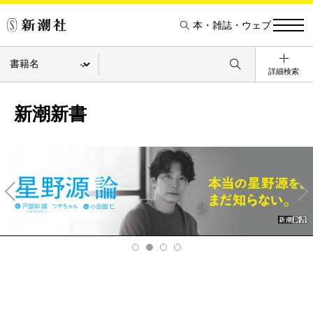
本・雑誌・ウェブ
詳細検索
新潮新書
Pre
Ne
v
xt