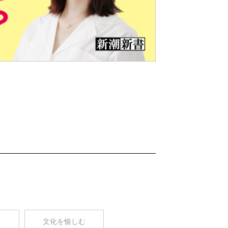
Nex
t
コ
文化を愉しむ