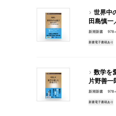
世界中
田島慎一
新潮新書 978-4-
新書
電子書籍あり
数学を
片野善一
新潮新書 978-4-
新書
電子書籍あり