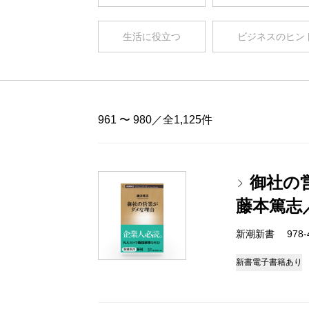
生活に役立つ
ビジネスのヒン
961 〜 980／全1,125件
御社の
藤本篤志
新潮新書 978-4-
新書
電子書籍あり