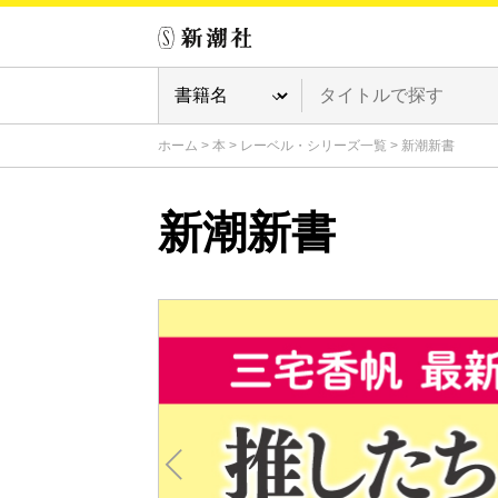
ホーム
>
本
>
レーベル・シリーズ一覧
>
新潮新書
新潮新書