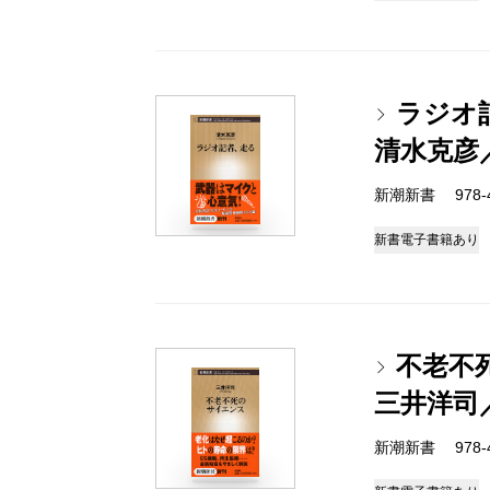
ラジオ
清水克彦
新潮新書 978-4-
新書
電子書籍あり
不老不
三井洋司
新潮新書 978-4-