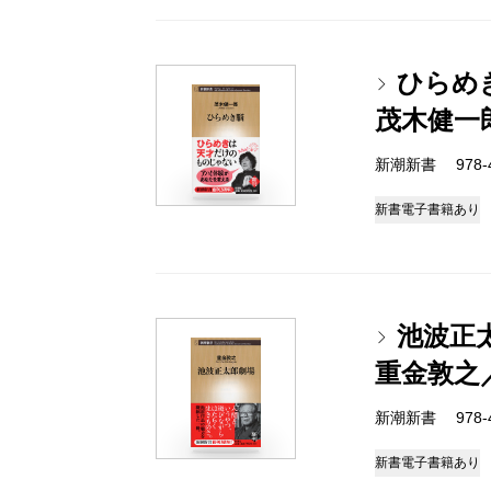
ひらめ
茂木健一
新潮新書 978-4-
新書
電子書籍あり
池波正
重金敦之
新潮新書 978-4-
新書
電子書籍あり