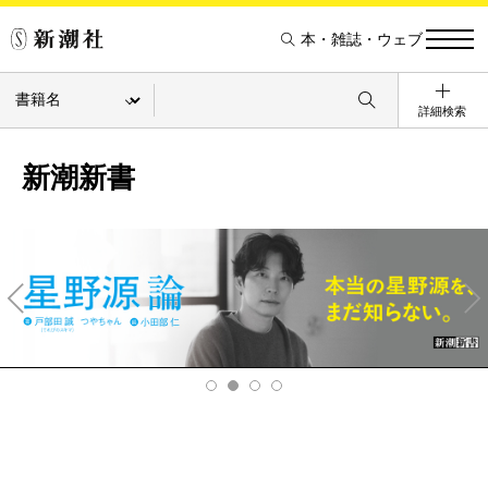
本・雑誌・ウェブ
詳細検索
新潮新書
Pre
Ne
v
xt