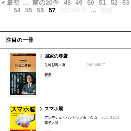
最初
…
前の20件
48
49
50
51
52
53
54
55
56
57
次の20件
…
最後
注目の一冊
国家の尊厳
先崎彰容／著
2021/05/17
新書
スマホ脳
アンデシュ・ハンセン／著、久山
2020/11/18
葉子／訳