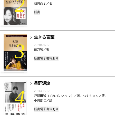
2
池田晶子／著
新書
生きる言葉
3
2025/04/17
俵万智／著
新書
電子書籍あり
星野源論
4
2026/06/17
戸部田誠（てれびのスキマ）／著、つやちゃん／著、
小田部仁／編
新書
電子書籍あり