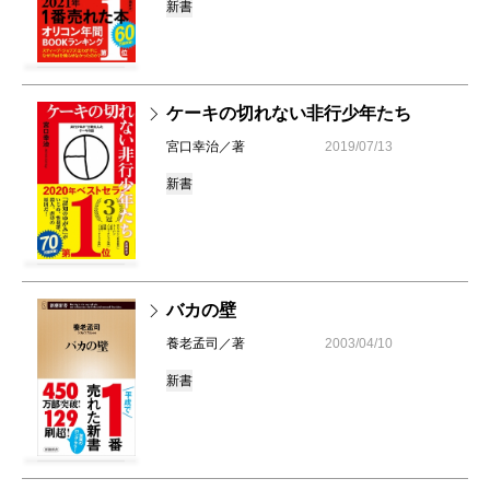
新書
ケーキの切れない非行少年たち
宮口幸治／著
2019/07/13
新書
バカの壁
養老孟司／著
2003/04/10
新書