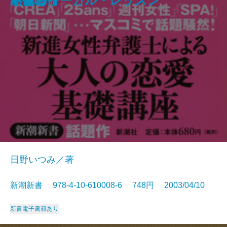
アメリカの論理
不倫のリーガル・レッスン
ぐれる！
新書百冊
者」の幕末維新―
日野いつみ／著
新潮新書 978-4-10-610008-6 748円 2003/04/10
新書
電子書籍あり