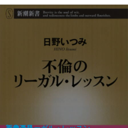
武士の家計簿―「加賀藩御算用