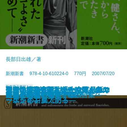
長部日出雄／著
新潮新書 978-4-10-610224-0 770円 2007/07/20
新書
電子書籍あり
脱DNA宣言―新しい生命観へ向け
大帝没後―大正という時代を考え
邦画の昭和史―スターで選ぶDVD
売れないのは誰のせい？―最新マ
コテコテ論序説―「なんば」はニ
聖路加病院訪問看護科―11人のナ
ニッポン最古巡礼
本格保守宣言
日本カジノ戦略
いつまでもデブと思うなよ
男はつらいらしい
ロック・フェスティバル
母の介護―102歳で看取るまで―
医療の限界
いじめの構造
とてつもない日本
日本人の足を速くする
人間を磨く
人生の鍛錬―小林秀雄の言葉―
できる会社の社是・社訓
て―
る―
100本―
ーケティング入門―
ッポンの右脳である―
ースたち―