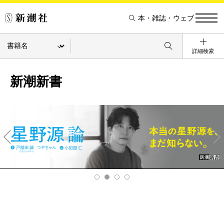
本・雑誌・ウェブ
詳細検索
新潮新書
Pre
Ne
v
xt