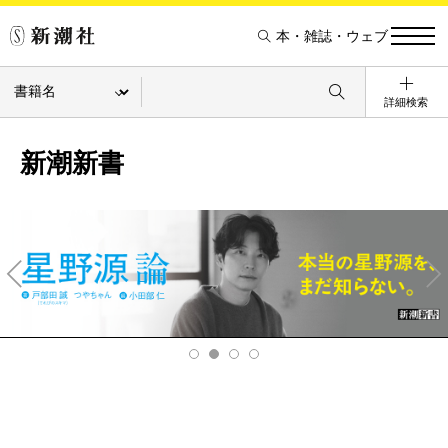
本・雑誌・ウェブ
詳細検索
新潮新書
Pre
Ne
v
xt