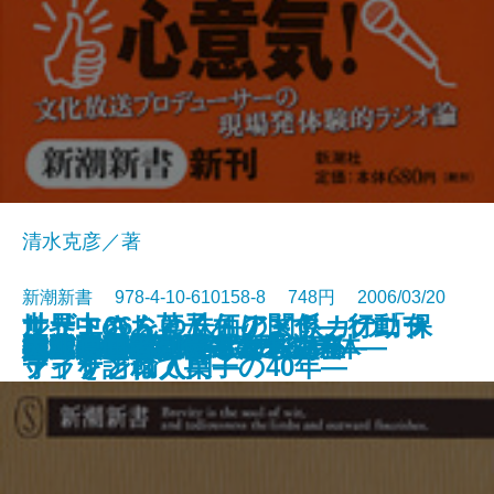
清水克彦／著
新潮新書 978-4-10-610158-8 748円 2006/03/20
世界中のお菓子あります―ソニー
ルート66をゆく―アメリカの「保
サザエさんと株価の関係―行動フ
御社の営業がダメな理由
数学を愛した作家たち
はり100本―鍼灸で甦る身体―
本気で言いたいことがある
ひらめき脳
池波正太郎劇場
日本共産党
ラジオ記者、走る
不老不死のサイエンス
大阪弁「ほんまもん」講座
キヤノンとカネボウ
昭和の墓碑銘
大江戸曲者列伝―幕末の巻―
超バカの壁
電波利権
宅配便130年戦争
大江戸曲者列伝―太平の巻―
新書
電子書籍あり
プラザと輸入菓子の40年―
守」を訪ねて―
ァイナンス入門―