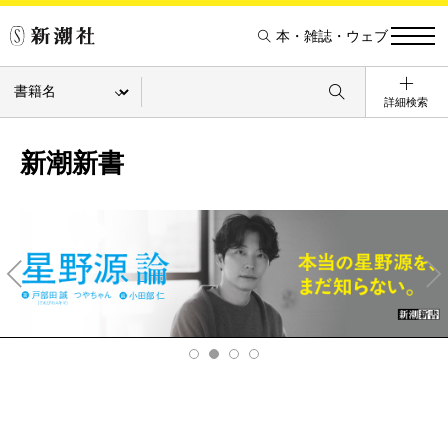
本・雑誌・ウェブ
詳細検索
新潮新書
Pre
Ne
v
xt