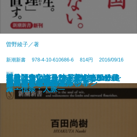
曽野綾子／著
新潮新書 978-4-10-610686-6 814円 2016/09/16
新書
会社はいつ道を踏み外すのか―経
本当に偉いのか―あまのじゃく偉
フランスはどう少子化を克服した
爆発的進化論―1％の奇跡がヒトを
ヒラリー・クリントン―その政
家裁調査官は見た―家族のしがら
医学の勝利が国家を滅ぼす
反・民主主義論
スジ論
バカざんまい
ブッダと法然
日本人の甘え
鋼のメンタル
〈新版〉総理の値打ち
歴史問題の正解
デジタル食品の恐怖
ゴジラとエヴァンゲリオン
ヤクザになる理由
日本的ナルシシズムの罪
広島はすごい
済事件10の深層―
人伝―
か
作った―
策・信条・人脈―
み―