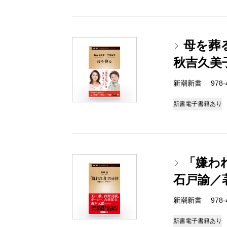
母を葬
秋吉久美
新潮新書 978-4-
新書
電子書籍あり
「嫌わ
石戸諭／
新潮新書 978-4-
新書
電子書籍あり