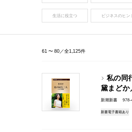
生活に役立つ
ビジネスのヒン
61 〜 80／全1,125件
私の同
黛まどか
新潮新書 978-4-
新書
電子書籍あり