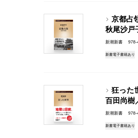
京都占領
秋尾沙戸
新潮新書 978-4-
新書
電子書籍あり
狂った
百田尚樹
新潮新書 978-4-
新書
電子書籍あり