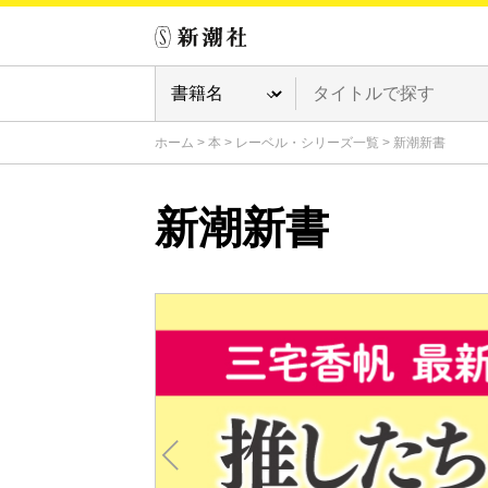
ホーム
>
本
>
レーベル・シリーズ一覧
>
新潮新書
新潮新書