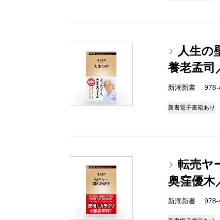
人生の
養老孟司
新潮新書 978-4-
新書
電子書籍あり
転売ヤ
奥窪優木
新潮新書 978-4-