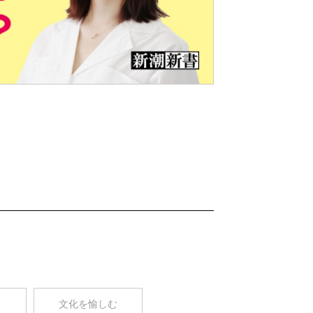
Nex
t
コ
文化を愉しむ